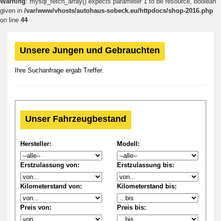
Warning
: mysql_fetch_array() expects parameter 1 to be resource, boolean
given in
/var/www/vhosts/autohaus-sobeck.eu/httpdocs/shop-2016.php
on line
44
Unsere Jungen und Gebrauchten
Ihre Suchanfrage ergab Treffer.
Unser Fahrzeugbestand
Hersteller:
Modell:
Erstzulassung von:
Erstzulassung bis:
Kilometerstand von:
Kilometerstand bis:
Preis von:
Preis bis: