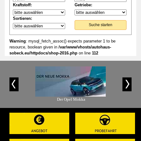
Kraftstoff:
Getriebe:
Sortieren:
Suche starten
Warning
: mysql_fetch_assoc() expects parameter 1 to be
resource, boolean given in
/var/www/vhosts/autohaus-
sobeck.eu/httpdocs/shop-2016.php
on line
112
is-Angebot
Der Opel Mokka
Der Op