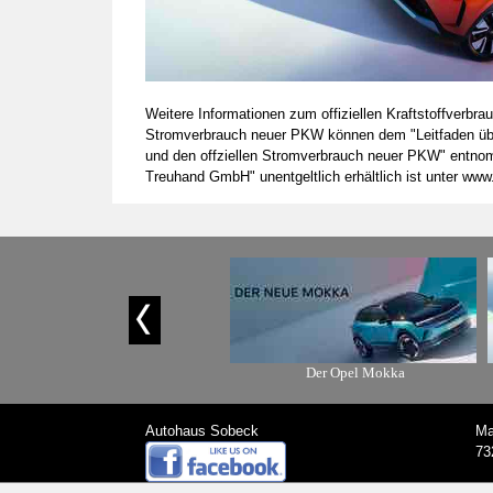
Weitere Informationen zum offiziellen Kraftstoffverb
Stromverbrauch neuer PKW können dem "Leitfaden über 
und den offziellen Stromverbrauch neuer PKW" entnom
Treuhand GmbH" unentgeltlich erhältlich ist unter www
Unser Tiefpreis-Angebot
Der Opel Mokka
Autohaus Sobeck
Ma
73