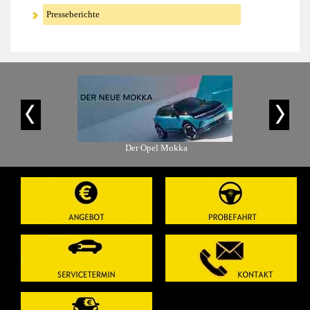
Presseberichte
is-Angebot
Der Opel Mokka
Der Ope