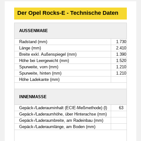
Der Opel Rocks-E - Technische Daten
AUSSENMAßE
Radstand (mm)
1.730
Länge (mm)
2.410
Breite exkl. Außenspiegel (mm)
1.390
Höhe bei Leergewicht (mm)
1.520
Spurweite, vorn (mm)
1.210
Spurweite, hinten (mm)
1.210
Höhe Ladekante (mm)
INNENMASSE
Gepäck-/Laderauminhalt (ECIE-Meßmethode) (l)
63
Gepäck-/Laderaumhöhe, über Hinterachse (mm)
Gepäck-/Laderaumbreite, am Radeinbau (mm)
Gepäck-/Laderaumlänge, am Boden (mm)