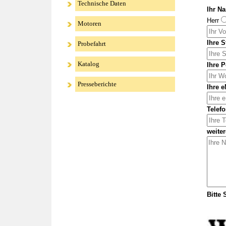
Technische Daten
Ihr N
Herr
Motoren
Ihre S
Probefahrt
Katalog
Ihre P
Presseberichte
Ihre e
Telefo
weite
Bitte 