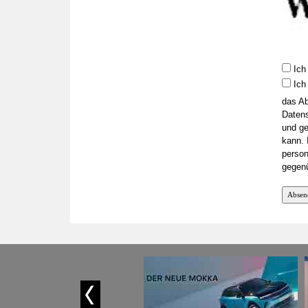
Ich 
Ich
das Ab
Datens
und ge
kann. 
person
gegen