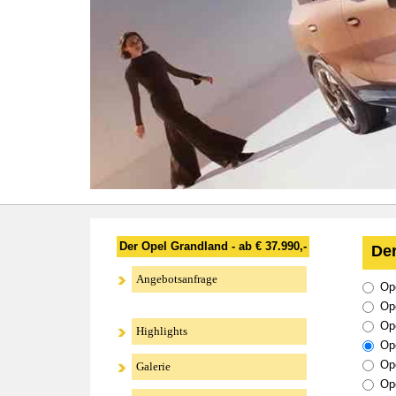
Der Opel Grandland - ab € 37.990,-
Der
Angebotsanfrage
Ope
Op
Ope
Highlights
Ope
Ope
Galerie
Ope