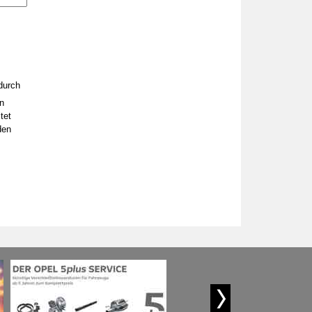
durch
n
tet
den