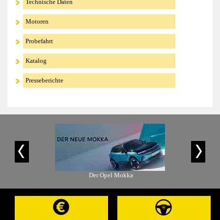
Technische Daten
Motoren
Probefahrt
Katalog
Presseberichte
is-Angebot
Der Opel Mokka
Der Ope